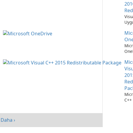
201
Red
Visu
Uygu
Çalı
Mic
Teme
One
Micr
OneD
Dos
Mic
Yöne
Kola
Vis
201
Red
Pac
Micr
C++ 
Dağı
Pake
perf
Daha ›
artır