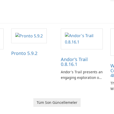
Pronto 5.9.2
Andor's Trail
0.8.16.1
W
C
Andor's Trail presents an
4
engaging exploration of
the fantasy world of
Th
Dhayavar, centered
W
around the pursuit of
ta
your brother, Andor,
W
Tüm Son Güncellemeler
through a quest-driven
Ca
narrative inspired by
fe