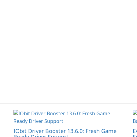
classic role-playing
f
games.
W
Un
IObit Driver Booster 13.6.0: Fresh Game
E
Ready Driver Support
S