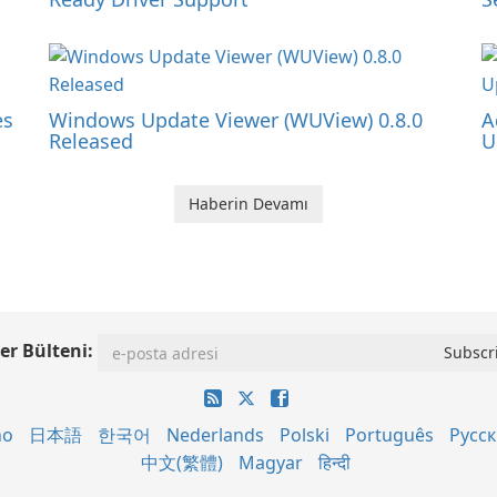
es
Windows Update Viewer (WUView) 0.8.0
A
Released
U
Haberin Devamı
er Bülteni:
no
日本語
한국어
Nederlands
Polski
Português
Русс
中文(繁體)
Magyar
हिन्दी