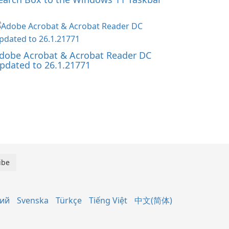
dobe Acrobat & Acrobat Reader DC
pdated to 26.1.21771
кий
Svenska
Türkçe
Tiếng Việt
中文(简体)