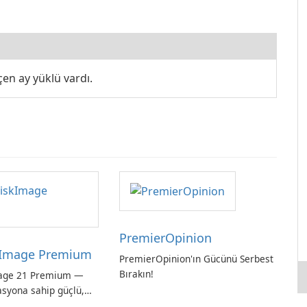
n ay yüklü vardı.
PremierOpinion
Image Premium
PremierOpinion'ın Gücünü Serbest
Bırakın!
age 21 Premium —
asyona sahip güçlü,
ı tam sistem