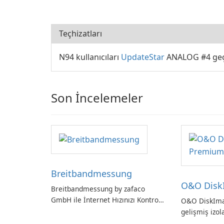
Teçhizatları
N94 kullanıcıları
UpdateStar
ANALOG #4 geçe
Son İncelemeler
Breitbandmessung
O&O Disk
Breitbandmessung by zafaco
GmbH ile İnternet Hızınızı Kontrol
O&O DiskIm
Edin!
gelişmiş izol
Alman yapım