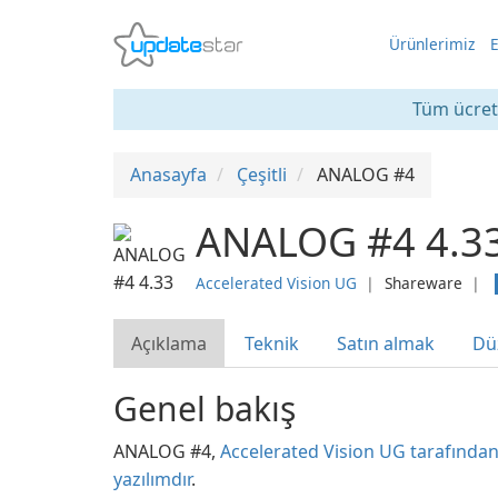
Ürünlerimiz
E
Tüm ücrets
Anasayfa
Çeşitli
ANALOG #4
ANALOG #4 4.3
Accelerated Vision UG
❘
Shareware
❘
Açıklama
Teknik
Satın almak
Dü
Genel bakış
ANALOG #4,
Accelerated Vision UG tarafından 
yazılımdır
.