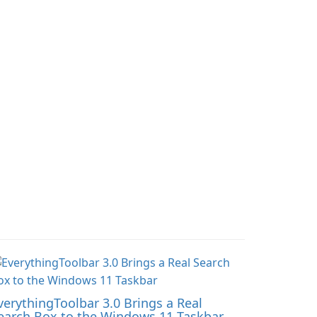
rom Games Workshop's
mods and maps. With
arhammer 40,000
these add-ons, your
iverse.
Minecraft PE experience
will become even more
captivating and
immersive.
verythingToolbar 3.0 Brings a Real
earch Box to the Windows 11 Taskbar