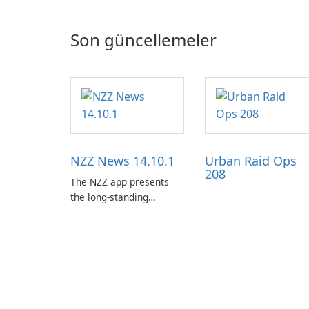
Son güncellemeler
NZZ News 14.10.1
Urban Raid Ops
208
The NZZ app presents
the long-standing
journalism of the NZZ,
rooted in independence,
open debate, and a
liberal outlook that
embraces diverse
opinion.