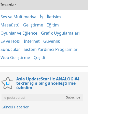
İnsanlar
Ses ve Multimedya
İş
İletişim
Masaüstü
Geliştirme
Eğitim
Oyunlar ve Eğlence
Grafik Uygulamaları
Ev ve Hobi
İnternet
Güvenlik
Sunucular
Sistem Yardımcı Programları
Web Geliştirme
Çeşitli
Asla UpdateStar ile ANALOG #4
tekrar için bir güncelleştirme
özledim
Güncel Haberler